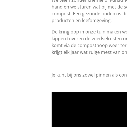
hand en we sturen wat bij met de s
compost. Een gezonde bodem is de
producten en leefomgeving.
De kringloop in onze tuin maken we
kippen toveren de voedselresten om
komt via de composthoop weer ter
krijgt elk jaar wat ruige mest van 
Je kunt bij ons zowel pinnen als co