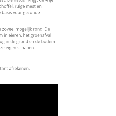
choffel, ruige mest en
 basis voor gezonde
 zoveel mogelijk rond. De
 in eieren, het groenafval
ug in de grond en de bodem
onze eigen schapen.
ntant afrekenen.